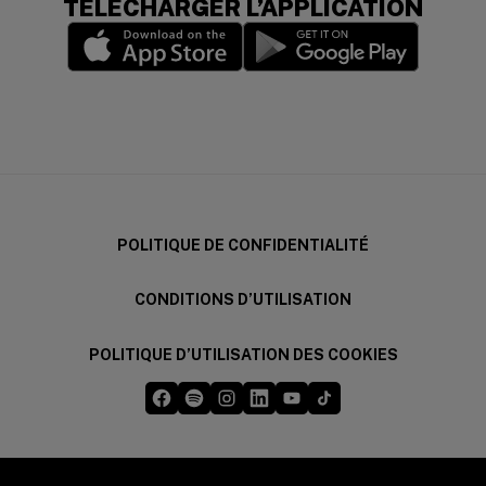
TÉLÉCHARGER L’APPLICATION
(opens in a new window)
(opens in a new wi
POLITIQUE DE CONFIDENTIALITÉ
CONDITIONS D’UTILISATION
POLITIQUE D’UTILISATION DES COOKIES
Five Guys sur Facebook
Five Guys sur Spotify
Five Guys sur Instagram
Five Guys sur LinkedIn
Five Guys sur YouTube
Five Guys sur TikTok
(opens in a new window)
(opens in a new window)
(opens in a new window)
(opens in a new window)
(opens in a new window)
(opens in a new windo