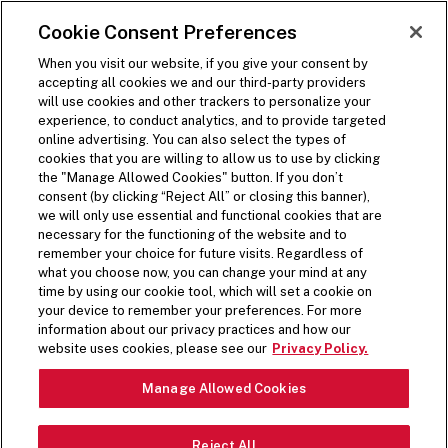
PASSER AU CONTENU PRINCIPAL
Visit the Five Guys homepage
Cookie Consent Preferences
COMMANDEZ DÈS
MAINTENANT
Ouvrir la navigation dans le site
When you visit our website, if you give your consent by
accepting all cookies we and our third-party providers
will use cookies and other trackers to personalize your
experience, to conduct analytics, and to provide targeted
online advertising. You can also select the types of
cookies that you are willing to allow us to use by clicking
ACTUALITÉS FIVE GUYS
the "Manage Allowed Cookies" button. If you don’t
consent (by clicking “Reject All” or closing this banner),
we will only use essential and functional cookies that are
TOUT JUSTE SORTI
necessary for the functioning of the website and to
remember your choice for future visits. Regardless of
DANS LA PRESSE
what you choose now, you can change your mind at any
time by using our cookie tool, which will set a cookie on
your device to remember your preferences. For more
Le supplément ne s’applique pas seulement à
information about our privacy practices and how our
website uses cookies, please see our
Privacy Policy.
nos garnitures. Vous trouverez ici les
actualités et articles concernant Five Guys.
Manage Allowed Cookies
DANS L’ACTUALITÉ
Reject All