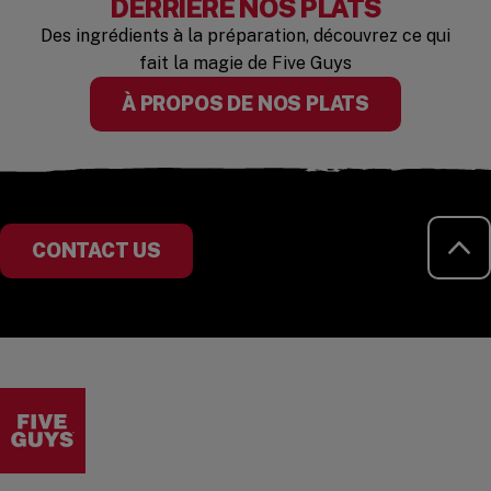
DERRIÈRE NOS PLATS
Des ingrédients à la préparation, découvrez ce qui
fait la magie de Five Guys
À PROPOS DE NOS PLATS
RE
CONTACT US
Visit the Five Guys homepage