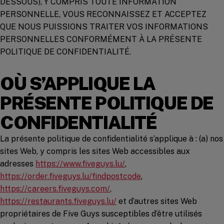
DESSOUS), Y COMPRIS TOUTE INFORMATION
PERSONNELLE, VOUS RECONNAISSEZ ET ACCEPTEZ
QUE NOUS PUISSIONS TRAITER VOS INFORMATIONS
PERSONNELLES CONFORMÉMENT À LA PRÉSENTE
POLITIQUE DE CONFIDENTIALITÉ.
OÙ S’APPLIQUE LA
PRÉSENTE POLITIQUE DE
CONFIDENTIALITÉ
La présente politique de confidentialité s’applique à : (a) nos
sites Web, y compris les sites Web accessibles aux
(opens in a new window)
adresses
https://www.fiveguys.lu/
,
https://order.fiveguys.lu/findpostcode
,
(opens in a new window)
https://careers.fiveguys.com/
,
(opens in a new window)
https://restaurants.fiveguys.lu/
et d’autres sites Web
propriétaires de Five Guys susceptibles d’être utilisés