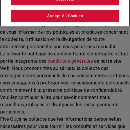
Five Guys Enterprises LLC, ainsi que sa société mère et ses
entités affiliées («
Five Guys
», «
nous
» ou «
notre
»), a
Accept All Cookies
adopté la présente politique de confidentialité afin de
refléter notre engagement à protéger votre vie privée et
de vous informer de nos politiques et pratiques concernant
la collecte, l’utilisation et la divulgation de toute
information personnelle que nous pourrions recueillir.
La présente politique de confidentialité est intégrée et fait
partie intégrante des
conditions générales
de notre site
Web. Nous prenons très au sérieux la collecte des
renseignements personnels de nos consommateurs et nous
nous engageons à protéger vos renseignements personnels
conformément à la présente politique de confidentialité.
Veuillez continuer à lire pour savoir comment nous
recueillons, utilisons et divulguons les renseignements
personnels.
Five Guys ne collecte que les informations personnelles
nécessaires pour vous fournir les produits et services que