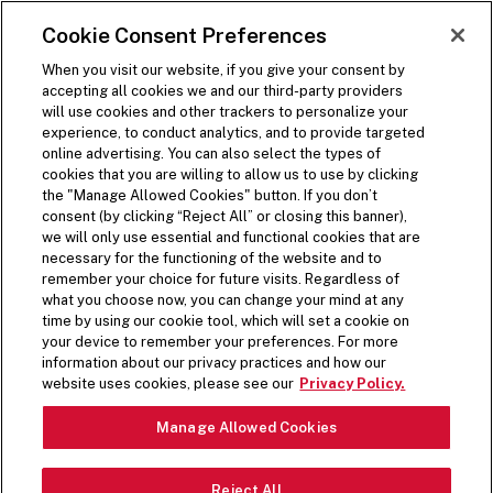
PASSER AU CONTENU PRINCIPAL
Visit the Five Guys homepage
Cookie Consent Preferences
COMMANDEZ DÈS
MAINTENANT
Ouvrir la navigation dans le site
When you visit our website, if you give your consent by
accepting all cookies we and our third-party providers
will use cookies and other trackers to personalize your
experience, to conduct analytics, and to provide targeted
online advertising. You can also select the types of
cookies that you are willing to allow us to use by clicking
PRIVACY POLICY
the "Manage Allowed Cookies" button. If you don’t
consent (by clicking “Reject All” or closing this banner),
we will only use essential and functional cookies that are
necessary for the functioning of the website and to
LAST UPDATED: JULY 1,
remember your choice for future visits. Regardless of
2025
what you choose now, you can change your mind at any
time by using our cookie tool, which will set a cookie on
your device to remember your preferences. For more
information about our privacy practices and how our
website uses cookies, please see our
Privacy Policy.
TÉLÉCHARGER AU FORMAT PDF
Manage Allowed Cookies
INTRODUCTION
Reject All