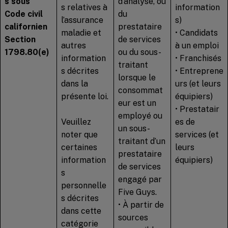
s sous
d’analyse, ou
s relatives à
information
Code civil
du
l’assurance
s)
californien
prestataire
maladie et
• Candidats
Section
de services
autres
à un emploi
1798.80(e)
ou du sous-
information
• Franchisés
traitant
s décrites
• Entreprene
lorsque le
dans la
urs (et leurs
consommat
présente loi.
équipiers)
eur est un
• Prestatair
employé ou
Veuillez
es de
un sous-
noter que
services (et
traitant d’un
certaines
leurs
prestataire
information
équipiers)
de services
s
engagé par
personnelle
Five Guys.
s décrites
• À partir de
dans cette
sources
catégorie