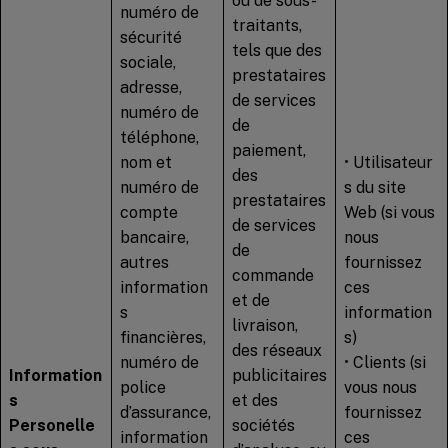
ou de sous-
numéro de
traitants,
sécurité
tels que des
sociale,
prestataires
adresse,
de services
numéro de
de
téléphone,
paiement,
nom et
• Utilisateur
des
numéro de
s du site
prestataires
compte
Web (si vous
de services
bancaire,
nous
de
autres
fournissez
commande
information
ces
et de
s
information
livraison,
financières,
s)
des réseaux
numéro de
• Clients (si
Information
publicitaires
police
vous nous
s
et des
d’assurance,
fournissez
Personelle
sociétés
information
ces