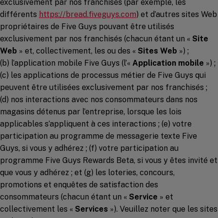
exclusivement par nos franchisés (par exemple, les
(opens in a new windo
différents
https://bread.fiveguys.com
) et d’autres sites Web
propriétaires de Five Guys pouvant être utilisés
exclusivement par nos franchisés (chacun étant un «
Site
Web
» et, collectivement, les ou des «
Sites Web
») ;
(b) l’application mobile Five Guys (l’«
Application mobile
») ;
(c) les applications de processus métier de Five Guys qui
peuvent être utilisées exclusivement par nos franchisés ;
(d) nos interactions avec nos consommateurs dans nos
magasins détenus par l’entreprise, lorsque les lois
applicables s’appliquent à ces interactions ; (e) votre
participation au programme de messagerie texte Five
Guys, si vous y adhérez ; (f) votre participation au
programme Five Guys Rewards Beta, si vous y êtes invité et
que vous y adhérez ; et (g) les loteries, concours,
promotions et enquêtes de satisfaction des
consommateurs (chacun étant un «
Service
» et
collectivement les «
Services
»). Veuillez noter que les sites