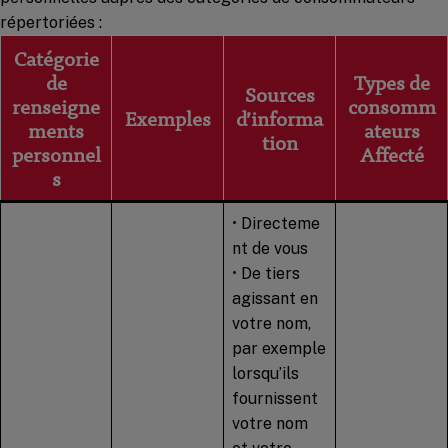
répertoriées :
Catégorie
de
Types de
Sources
renseigne
consomm
Exemples
d’informa
ments
ateurs
tion
personnel
Affecté
s
• Directeme
nt de vous
• De tiers
agissant en
votre nom,
par exemple
lorsqu’ils
fournissent
votre nom